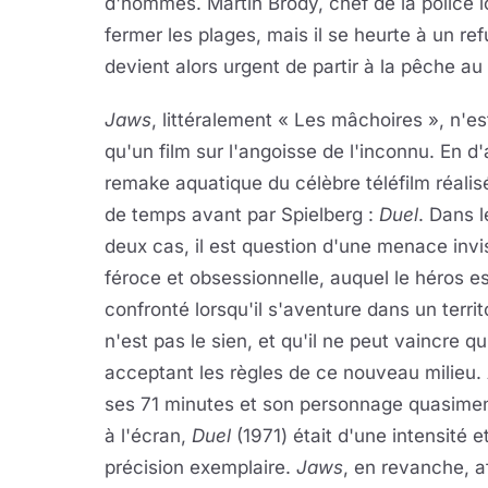
d'hommes. Martin Brody, chef de la police l
fermer les plages, mais il se heurte à un refu
devient alors urgent de partir à la pêche au
Jaws
, littéralement « Les mâchoires », n'es
qu'un film sur l'angoisse de l'inconnu. En d
remake aquatique du célèbre téléfilm réalis
de temps avant par Spielberg :
Duel
. Dans l
deux cas, il est question d'une menace invis
féroce et obsessionnelle, auquel le héros es
confronté lorsqu'il s'aventure dans un territ
n'est pas le sien, et qu'il ne peut vaincre q
acceptant les règles de ce nouveau milieu.
ses 71 minutes et son personnage quasimen
à l'écran,
Duel
(1971) était d'une intensité e
précision exemplaire.
Jaws
, en revanche, a