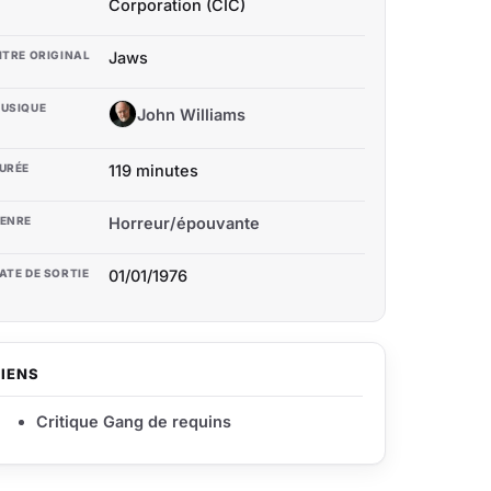
Corporation (CIC)
ITRE ORIGINAL
Jaws
USIQUE
John Williams
JW
URÉE
119 minutes
ENRE
Horreur/épouvante
ATE DE SORTIE
01/01/1976
LIENS
Critique Gang de requins