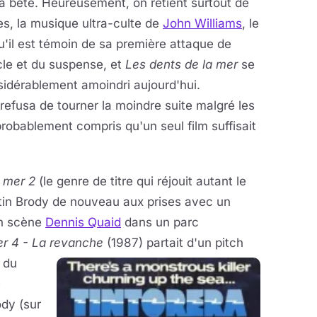
a bête. Heureusement, on retient surtout de
s, la musique ultra-culte de
John Williams
, le
'il est témoin de sa première attaque de
acle et du suspense, et
Les dents de la mer
se
sidérablement amoindri aujourd'hui.
efusa de tourner la moindre suite malgré les
 probablement compris qu'un seul film suffisait
a mer 2
(le genre de titre qui réjouit autant le
tin Brody de nouveau aux prises avec un
 en scène
Dennis Quaid
dans un parc
er 4 - La revanche
(1987)
partait d'un pitch
s du
e
ody (sur