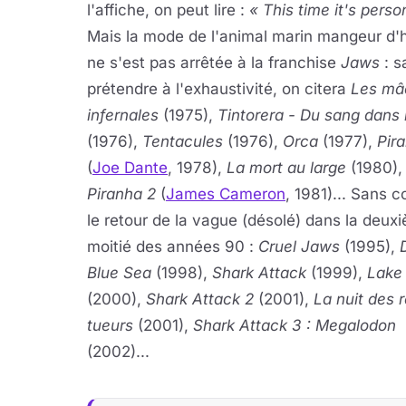
l'affiche, on peut lire :
« This time it's perso
Mais la mode de l'animal marin mangeur 
ne s'est pas arrêtée à la franchise
Jaws
: s
prétendre à l'exhaustivité, on citera
Les mâ
infernales
(1975),
Tintorera - Du sang dans 
(1976),
Tentacules
(1976),
Orca
(1977),
Pir
(
Joe Dante
, 1978),
La mort au large
(1980),
Piranha 2
(
James Cameron
, 1981)... Sans 
le retour de la vague (désolé) dans la deux
moitié des années 90 :
Cruel Jaws
(1995),
Blue Sea
(1998),
Shark Attack
(1999),
Lake 
(2000),
Shark Attack 2
(2001),
La nuit des 
tueurs
(2001),
Shark Attack 3 : Megalodon
(2002)...