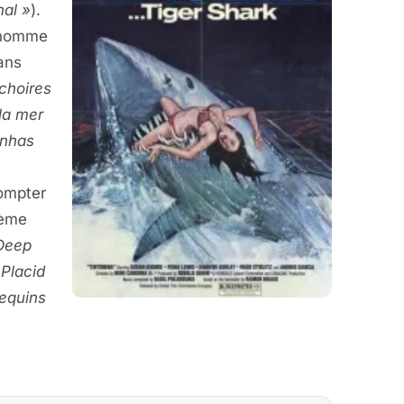
nal »
).
d'homme
ans
choires
la mer
anhas
compter
ième
Deep
Placid
requins