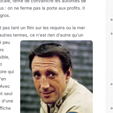
ocale, tente de convaincre les autorités de
s : on ne ferme pas la porte aux profits. Il
 gros.
R
t pas tant un film sur les requins ou la mer
S
'autres termes, ce n'est rien d'autre
qu'un
é peu
es
ible,
t
oire qui
u'en
P
 Avec
t seul
t d'une
ffiche
D