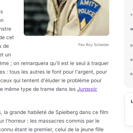
us
T
on
nstre
M
de cet
Feu Roy Scheider
s de
D
et un
G
me ; on remarquera qu'il est le seul à traquer
es : tous les autres le font pour l'argent, pour
D
e ceux qui tentent d'éluder le problème pour
a le même type de trame dans les
Jurassic
, la grande habileté de Spielberg dans ce film
ur l'horreur : les massacres commis par le
connu étant le premier,
celui de la jeune fille