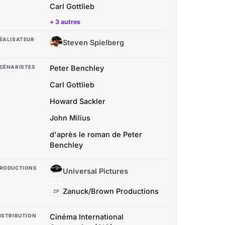
Carl Gottlieb
+ 3 autres
ÉALISATEUR
Steven Spielberg
SS
CÉNARISTES
Peter Benchley
Carl Gottlieb
Howard Sackler
John Milius
d'après le roman de Peter
Benchley
RODUCTIONS
Universal Pictures
UP
Zanuck/Brown Productions
ZP
ISTRIBUTION
Cinéma International