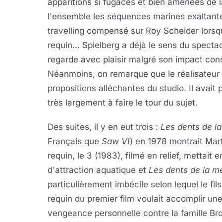
apparitions si fugaces et bien amenées de l
l'ensemble les séquences marines exaltante
travelling compensé sur Roy Scheider lorsqu
requin... Spielberg a déjà le sens du spect
regarde avec plaisir malgré son impact con
Néanmoins, on remarque que le réalisateur r
propositions alléchantes du studio. Il avait
très largement à faire le tour du sujet.
Des suites, il y en eut trois :
Les dents de l
Français que
Saw VI
) en 1978 montrait Mar
requin, le 3 (1983), filmé en relief, mettait
d'attraction aquatique et
Les dents de la m
particulièrement imbécile selon lequel le fil
requin du premier film voulait accomplir un
vengeance personnelle contre la famille Br