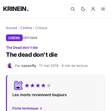
KRINEIN
Accueil
›
Cinéma
›
Critique
Cinéma
CINÉMA
CRITIQUE
The Dead don't die
Séries
The dead don't die
Manga
Par
nazonfly
· 17 mai 2019 · 4 min de lecture
N
BD
Livres
Les morts reviennent toujours
Jeux vidéo
Fiche technique →
Jeux de société