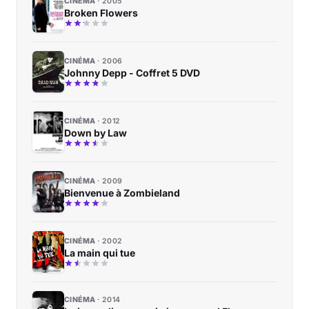
CINÉMA
2005
Broken Flowers
CINÉMA
2006
Johnny Depp - Coffret 5 DVD
CINÉMA
2012
Down by Law
CINÉMA
2009
Bienvenue à Zombieland
CINÉMA
2002
La main qui tue
CINÉMA
2014