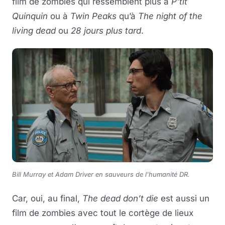
film de zombies qui ressemblent plus à
P’tit
Quinquin
ou à
Twin Peaks
qu’à
The night of the
living
dead
ou
28 jours plus tard
.
Bill Murray et Adam Driver en sauveurs de l'humanité DR.
Car, oui, au final,
The dead don’t die
est aussi un
film de zombies avec tout le cortège de lieux