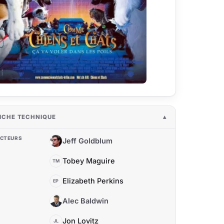
ICHE TECHNIQUE
CTEURS
Jeff Goldblum
JG
Tobey Maguire
TM
Elizabeth Perkins
EP
Alec Baldwin
AB
Jon Lovitz
JL