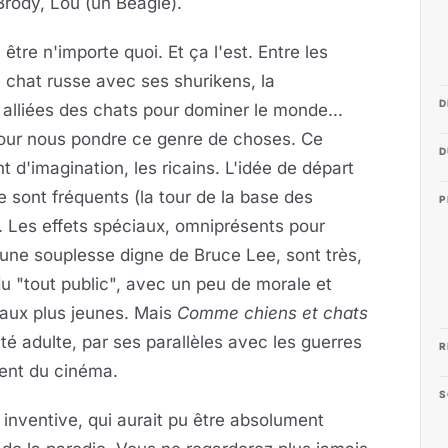
Brody, Lou (un Beagle).
tre n'importe quoi. Et ça l'est. Entre les
 chat russe avec ses shurikens, la
D
 alliées des chats pour dominer le monde...
pour nous pondre ce genre de choses. Ce
D
t d'imagination, les ricains. L'idée de départ
e sont fréquents (la tour de la base des
P
. Les effets spéciaux, omniprésents pour
t une souplesse digne de Bruce Lee, sont très,
 du "tout public", avec un peu de morale et
 aux plus jeunes. Mais
Comme chiens et chats
é adulte, par ses parallèles avec les guerres
R
ent du cinéma.
S
t inventive, qui aurait pu être absolument