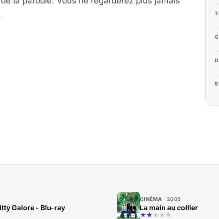
 de la parodie. Vous ne regarderez plus jamais
.
T
G
D
S
CINÉMA
2005
tty Galore - Blu-ray
La main au collier