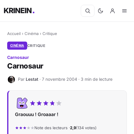
KRINEIN
Accueil
›
Cinéma
›
Critique
CINÉMA
CRITIQUE
Carnosaur
Carnosaur
Par
Lestat
· 7 novembre 2004 · 3 min de lecture
L
Graouuu ! Groaaar !
Note des lecteurs ·
2,9
(134 votes)