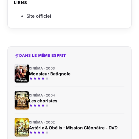
LIENS
Site officiel
DANS LE MÊME ESPRIT
CINÉMA
2003
Monsieur Batignole
CINÉMA
2004
Les choristes
CINÉMA
2002
Astérix & Obélix : Mission Cléopâtre - DVD