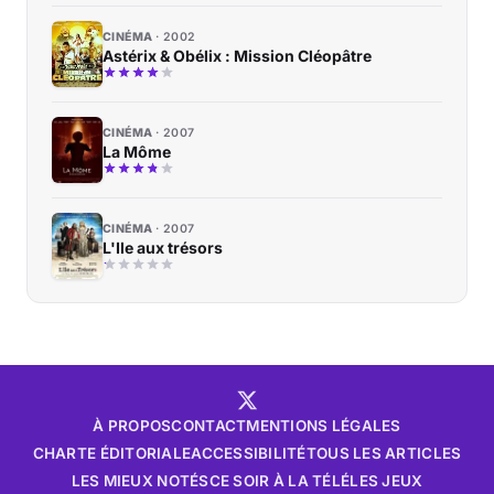
CINÉMA
2002
Astérix & Obélix : Mission Cléopâtre
CINÉMA
2007
La Môme
CINÉMA
2007
L'Ile aux trésors
À PROPOS
CONTACT
MENTIONS LÉGALES
CHARTE ÉDITORIALE
ACCESSIBILITÉ
TOUS LES ARTICLES
LES MIEUX NOTÉS
CE SOIR À LA TÉLÉ
LES JEUX