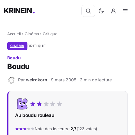
KRINEIN
Accueil
›
Cinéma
›
Critique
CINÉMA
CRITIQUE
Boudu
Boudu
Par
weirdkorn
· 9 mars 2005 · 2 min de lecture
W
Au boudu rouleau
Note des lecteurs ·
2,7
(123 votes)