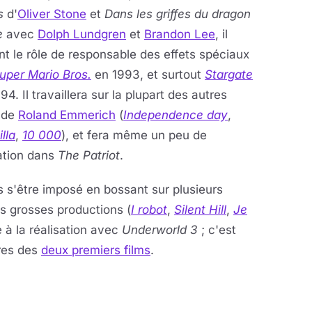
s
d'
Oliver Stone
et
Dans les griffes du dragon
e
avec
Dolph Lundgren
et
Brandon Lee
, il
nt le rôle de responsable des effets spéciaux
uper Mario Bros.
en 1993, et surtout
Stargate
94. Il travaillera sur la plupart des autres
s de
Roland Emmerich
(
Independence day
,
lla
,
10 000
), et fera même un peu de
ation dans
The Patriot
.
 s'être imposé en bossant sur plusieurs
s grosses productions (
I robot
,
Silent Hill
,
Je
 à la réalisation avec
Underworld 3
; c'est
ures des
deux premiers films
.