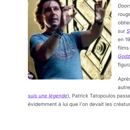
Door
roug
obtie
sur
S
en 19
film
Godzi
figur
Après
autre
suis une légende
), Patrick Tatopoulos passe
évidemment à lui que l'on devait les créat