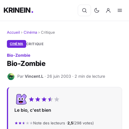
KRINEIN
Accueil
›
Cinéma
›
Critique
Cinéma
CINÉMA
CRITIQUE
Bio-Zombie
Séries
Bio-Zombie
Manga
Par
Vincent.L
· 26 juin 2003 · 2 min de lecture
V
BD
Livres
Le bio, c'est bien
Jeux vidéo
Note des lecteurs ·
2,5
(298 votes)
Jeux de société