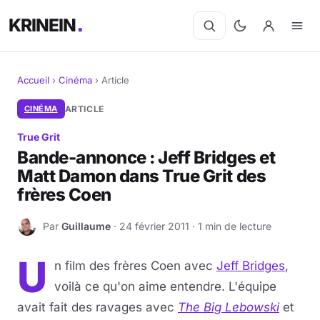
KRINEIN
Accueil
›
Cinéma
›
Article
Cinéma
CINÉMA
ARTICLE
True Grit
Séries
Bande-annonce : Jeff Bridges et
Matt Damon dans True Grit des
Manga
frères Coen
BD
Par
Guillaume
· 24 février 2011 · 1 min de lecture
G
Livres
U
n film des frères Coen avec
Jeff Bridges
,
Jeux vidéo
voilà ce qu'on aime entendre. L'équipe
avait fait des ravages avec
The Big Lebowski
et
Jeux de société