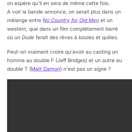
on espère qu'il en sera de même cette fois.
A voir la bande-annonce, on serait plus dans un
Musique
mélange entre
No Country for Old Men
et un
Sortir
western, que dans un film complètement barré
où un
Dude
ferait des rêves à boules et quilles.
Sciences & Tech
Peut-on vraiment croire qu'avoir au casting un
Forum
homme au double F (Jeff Bridges) et un autre au
double T (
Matt Damon
) n'est pas un signe ?