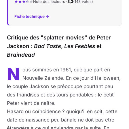
Note des lecteurs ·
3,3
(148 votes)
Musique
Fiche technique →
Sortir
Critique des "splatter movies" de Peter
Sciences & Tech
Jackson :
Bad Taste
,
Les Feebles
et
Forum
Braindead
N
ous sommes en 1961, quelque part en
Nouvelle Zélande. En ce jour d'Halloween,
le couple Jackson se préoccupe pourtant peu
des friandises et des tours pendables : le petit
Peter vient de naître.
Hasard ou coïncidence ? quoiqu'il en soit, cette
date de naissance peu banale ne doit pas être
étrangère à ce qui adviendra par la suite. En