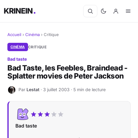
KRINEIN
Accueil
›
Cinéma
›
Critique
Cinéma
CINÉMA
CRITIQUE
Bad taste
Séries
Bad Taste, les Feebles, Braindead -
Splatter movies de Peter Jackson
Manga
Par
Lestat
· 3 juillet 2003 · 5 min de lecture
BD
L
Livres
Jeux vidéo
Bad taste
Jeux de société