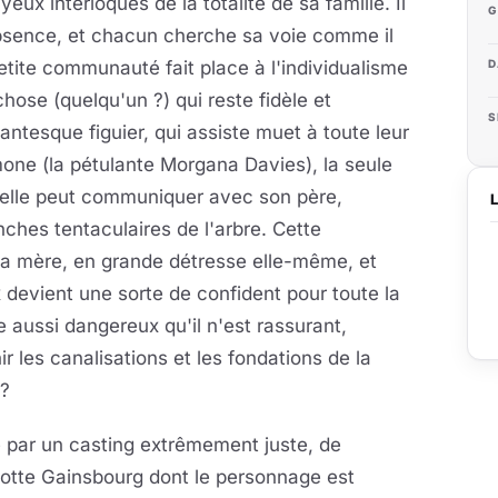
eux interloqués de la totalité de sa famille. Il
G
absence, et chacun cherche sa voie comme il
petite communauté fait place à l'individualisme
D
chose (quelqu'un ?) qui reste fidèle et
S
antesque figuier, qui assiste muet à toute leur
imone (la pétulante Morgana Davies), la seule
 qu'elle peut communiquer avec son père,
nches tentaculaires de l'arbre. Cette
sa mère, en grande détresse elle-même, et
devient une sorte de confident pour toute la
re aussi dangereux qu'il n'est rassurant,
 les canalisations et les fondations de la
 ?
 par un casting extrêmement juste, de
otte Gainsbourg dont le personnage est