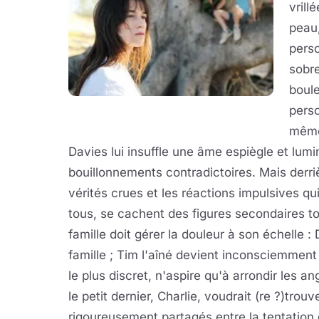
vrill
peau,
perso
sobre
boul
pers
même 
Davies lui insuffle une âme espiègle et lum
bouillonnements contradictoires. Mais derr
vérités crues et les réactions impulsives qu
tous, se cachent des figures secondaires t
famille doit gérer la douleur à son échelle 
famille ; Tim l'aîné devient inconsciemment 
le plus discret, n'aspire qu'à arrondir les a
le petit dernier, Charlie, voudrait (re ?)trou
rigoureusement partagés entre la tentation d