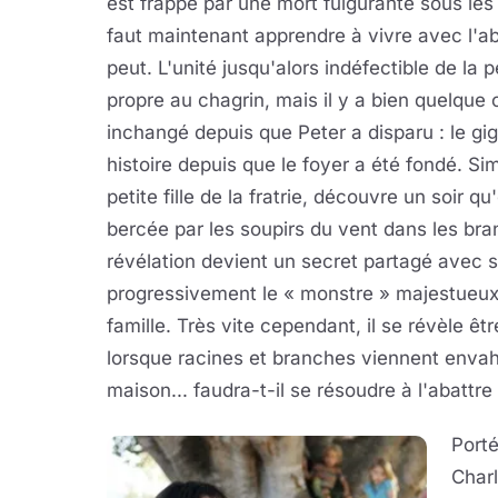
est frappé par une mort fulgurante sous les y
faut maintenant apprendre à vivre avec l'
peut. L'unité jusqu'alors indéfectible de la 
propre au chagrin, mais il y a bien quelque 
inchangé depuis que Peter a disparu : le gig
histoire depuis que le foyer a été fondé. S
petite fille de la fratrie, découvre un soir
bercée par les soupirs du vent dans les bra
révélation devient un secret partagé avec 
progressivement le « monstre » majestueux 
famille. Très vite cependant, il se révèle êt
lorsque racines et branches viennent envahir
maison... faudra-t-il se résoudre à l'abattre
Porté
Charl