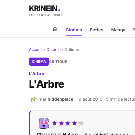
KRINEIN
LA CULTURE AU CRIBLE
Cinéma
Séries
Manga
Accueil
›
Cinéma
›
Critique
CINÉMA
CRITIQUE
L'Arbre
L'Arbre
Par
hiddenplace
· 19 août 2010 · 5 min de lectu
H
Chassez la Nature... elle revient au galop