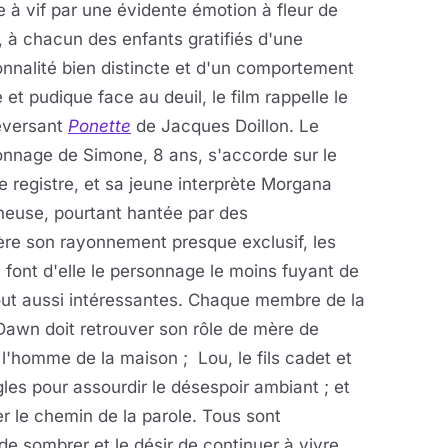
ée à vif par une évidente émotion à fleur de
 à chacun des enfants gratifiés d'une
nnalité bien distincte et d'un comportement
 et pudique face au deuil, le film rappelle le
eversant
Ponette
de Jacques Doillon. Le
onnage de Simone, 8 ans, s'accorde sur le
registre, et sa jeune interprète Morgana
ineuse, pourtant hantée par des
ière son rayonnement presque exclusif, les
i font d'elle le personnage le moins fuyant de
out aussi intéressantes. Chaque membre de la
: Dawn doit retrouver son rôle de mère de
l'homme de la maison ; Lou, le fils cadet et
ngles pour assourdir le désespoir ambiant ; et
ver le chemin de la parole. Tous sont
e sombrer et le désir de continuer à vivre.