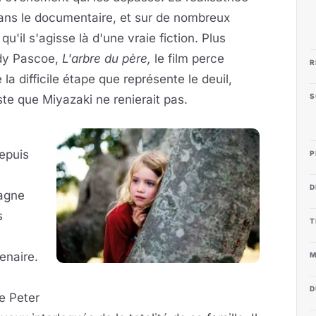
dans le documentaire, et sur de nombreux
qu'il s'agisse là d'une vraie fiction. Plus
dy Pascoe,
L'arbre du père,
le film perce
R
a difficile étape que représente le deuil,
S
ste que Miyazaki ne renierait pas.
depuis
P
D
pagne
s
T
enaire.
M
D
e Peter