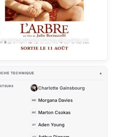
ICHE TECHNIQUE
CTEURS
Charlotte Gainsbourg
CG
Morgana Davies
MD
Marton Csokas
MC
Aden Young
AY
Arthur Dignam
AD