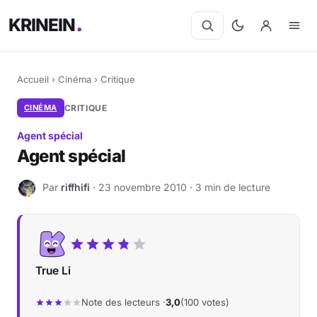
KRINEIN
Accueil
›
Cinéma
›
Critique
CINÉMA
CRITIQUE
Agent spécial
Agent spécial
Par
riffhifi
· 23 novembre 2010 · 3 min de lecture
R
True Li
Note des lecteurs ·
3,0
(100 votes)