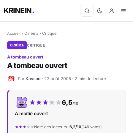
KRINEIN
Accueil
›
Cinéma
›
Critique
CINÉMA
CRITIQUE
A tombeau ouvert
A tombeau ouvert
Par
Kassad
· 22 août 2005 · 2 min de lecture
K
Notre note :
6,5
/10
A moitié ouvert
Note des lecteurs ·
6,2/10
(146 votes)