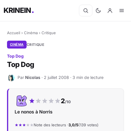
KRINEIN
Accueil
›
Cinéma
›
Critique
CINÉMA
CRITIQUE
Top Dog
Top Dog
Par
Nicolas
· 2 juillet 2008 · 3 min de lecture
N
Notre note :
2
/10
Le nonos à Norris
Note des lecteurs ·
3,0/5
(139 votes)