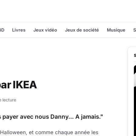
BD
Livres
Jeux vidéo
Jeux de société
Musique
S
par IKEA
e lecture
s payer avec nous Danny… A jamais."
t Halloween, et comme chaque année les