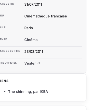
ATE DE FIN
31/07/2011
IEU
Cinémathèque française
ILLE
Paris
ENRE
Cinéma
ATE DE SORTIE
23/03/2011
ITE OFFICIEL
Visiter ↗
LIENS
The shinning, par IKEA