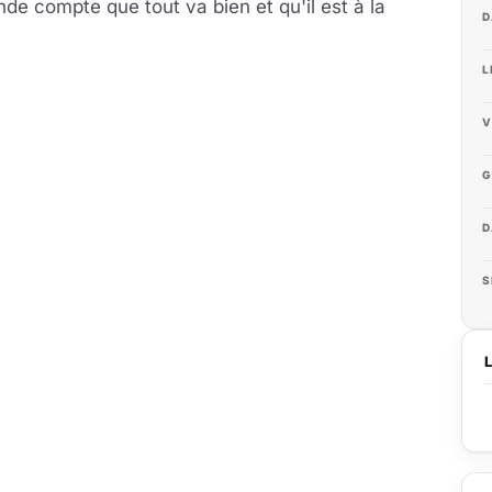
de compte que tout va bien et qu'il est à la
D
L
V
G
D
S