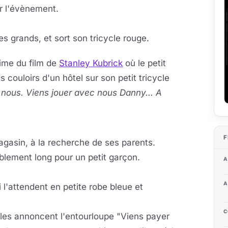
r l'évènement.
es grands, et sort son tricycle rouge.
sime du film de
Stanley Kubrick
où le petit
 couloirs d'un hôtel sur son petit tricycle
 nous. Viens jouer avec nous Danny... A
la vidéo
F
eur se charge au clic
agasin, à la recherche de ses parents.
iblement long pour un petit garçon.
A
A
 l'attendent en petite robe bleue et
C
melles annoncent l'entourloupe "Viens payer