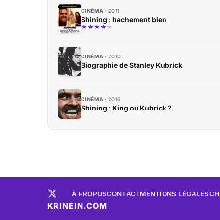
CINÉMA
2011
Shining : hachement bien
CINÉMA
2010
Biographie de Stanley Kubrick
CINÉMA
2016
Shining : King ou Kubrick ?
À PROPOS
CONTACT
MENTIONS LÉGALES
CH
KRINEIN.COM