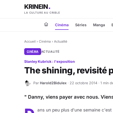
KRINEIN
LA CULTURE AU CRIBLE
Cinéma
Séries
Manga
Accueil
›
Cinéma
›
Actualité
CINÉMA
ACTUALITÉ
Stanley Kubrick : l'exposition
The shining, revisité 
Par
Harold2Bidulex
· 22 octobre 2014 · 1 min d
H
" Danny, viens payer avec nous. Vien
ans un peu plus d'une semaine c'es