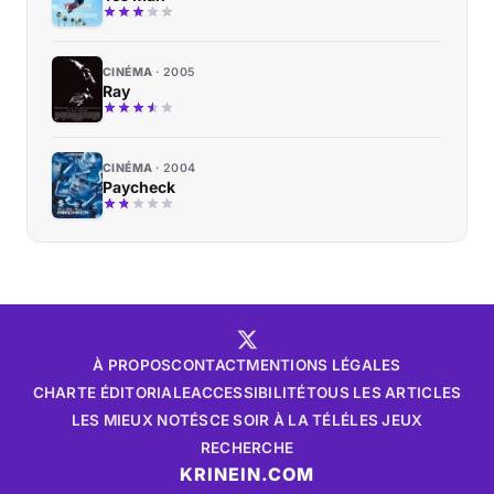
CINÉMA
2005
Ray
CINÉMA
2004
Paycheck
À PROPOS
CONTACT
MENTIONS LÉGALES
CHARTE ÉDITORIALE
ACCESSIBILITÉ
TOUS LES ARTICLES
LES MIEUX NOTÉS
CE SOIR À LA TÉLÉ
LES JEUX
RECHERCHE
KRINEIN.COM