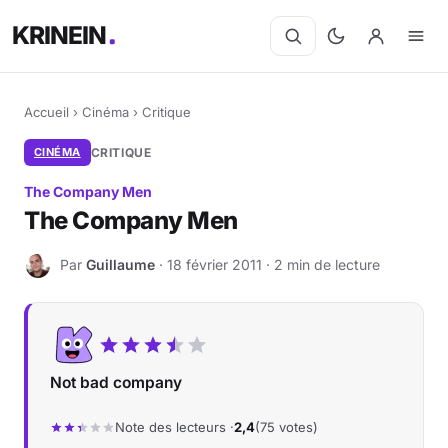
KRINEIN
Accueil
›
Cinéma
›
Critique
CINÉMA
CRITIQUE
The Company Men
The Company Men
Par
Guillaume
· 18 février 2011 · 2 min de lecture
G
Not bad company
Note des lecteurs ·
2,4
(75 votes)