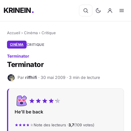
KRINEIN
Accueil
›
Cinéma
›
Critique
CINÉMA
CRITIQUE
Terminator
Terminator
Par
riffhifi
· 30 mai 2009 · 3 min de lecture
R
He’ll be back
Note des lecteurs ·
3,7
(109 votes)