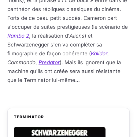
moins), et la phrase
« I'll be back »
entre dans le
panthéon des répliques classiques du cinéma.
Forts de ce beau petit succès, Cameron part
s'occuper de suites prestigieuses (le scénario de
Rambo 2
, la réalisation d'
Aliens
) et
Schwarzenegger s'en va compléter sa
filmographie de façon cohérente (
Kalidor
,
Commando
,
Predator
). Mais ils ignorent que la
machine qu'ils ont créée sera aussi résistante
que le Terminator lui-même...
TERMINATOR