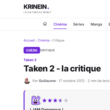
KRINEIN
LA CULTURE AU CRIBLE
Cinéma
Séries
Manga
Accueil
›
Cinéma
›
Critique
CINÉMA
CRITIQUE
Taken 2
Taken 2 - la critique
Par
Guillaume
· 17 octobre 2012 · 2 min de lect
G
L IAM Dangerous !