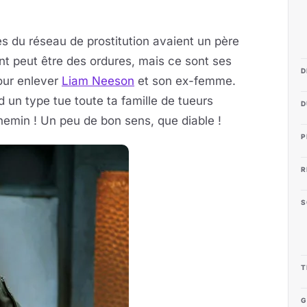
es du réseau de prostitution avaient un père
ient peut être des ordures, mais ce sont ses
D
pour enlever
Liam Neeson
et son ex-femme.
d un type tue toute ta famille de tueurs
D
chemin ! Un peu de bon sens, que diable !
P
R
S
T
G