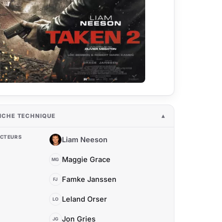
ICHE TECHNIQUE
CTEURS
Liam Neeson
LN
Maggie Grace
MG
Famke Janssen
FJ
Leland Orser
LO
Jon Gries
JG