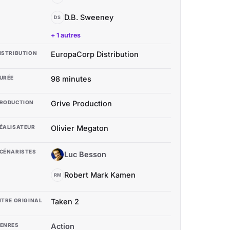
D.B. Sweeney
DS
+ 1 autres
ISTRIBUTION
EuropaCorp Distribution
URÉE
98 minutes
RODUCTION
Grive Production
ÉALISATEUR
Olivier Megaton
CÉNARISTES
Luc Besson
LB
Robert Mark Kamen
RM
ITRE ORIGINAL
Taken 2
ENRES
Action