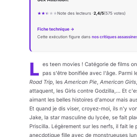
Note des lecteurs ·
2,4/5
(575 votes)
Fiche technique →
Cette exécution figure dans
nos critiques assassine
L
es teen movies ! Catégorie de films on 
pas s'être bonifiée avec l'âge. Parmi 
Road Trip
, les
American Pie
,
American Girls
attaquent, les Girls contre Godzilla,... Et c'
aimant les belles histoires d'amour mais au
Et quand je dis viser, croyez-moi, ils n'y v
Jake, la star masculine du lycée, se fait pl
Priscilla. Légèrement sur les nerfs, il fait l
anecdotique fille avec de monstrueuses lun