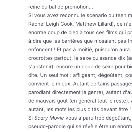
reine du bal de promotion...
Si vous avez reconnu le scénario du teen 
Rachel Leigh Cook, Matthew Lillard), ce n'e
énorme coup de pied à tous ces films qui pr
à dire que les barrières que n'osaient pas fr
enfoncent ! Et pas à moitié, puisqu'on aura
crocrottes partout, le sexe puissance dix 
s'abstenir), encore un coup de sexe pour bi
dite. Un seul mot : affligeant, dégoûtant, con
convient le mieux. Autant certains passage
parodiant directement le genre), autant d'au
de mauvais goût (en général tout le reste).
autant, les mots les plus cités devant être "
Si
Scary Movie
vous a paru trop dégoûtant, 
pseudo-parodie qui se révèle être un énorm