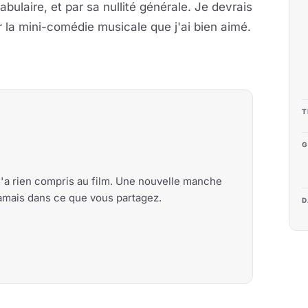
bulaire, et par sa nullité générale. Je devrais
r la mini-comédie musicale que j'ai bien aimé.
T
G
n'a rien compris au film. Une nouvelle manche
 jamais dans ce que vous partagez.
D