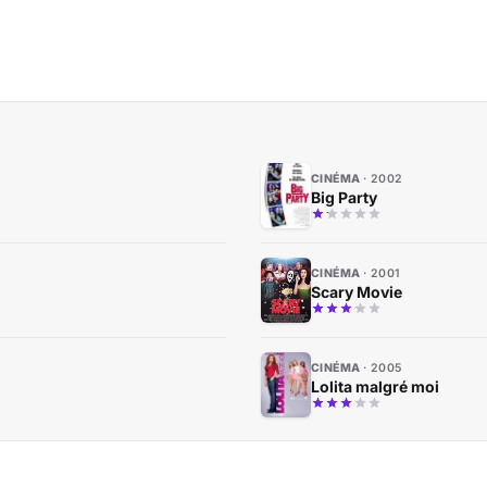
CINÉMA
2002
Big Party
CINÉMA
2001
Scary Movie
CINÉMA
2005
Lolita malgré moi