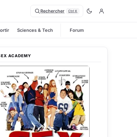
Rechercher
Ctrl K
ortir
Sciences & Tech
Forum
SEX ACADEMY