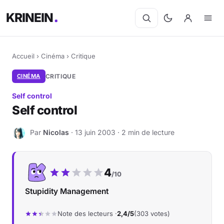
KRINEIN
Accueil
›
Cinéma
›
Critique
CINÉMA
CRITIQUE
Self control
Self control
Par
Nicolas
· 13 juin 2003 · 2 min de lecture
N
Notre note :
4
/10
Stupidity Management
Note des lecteurs ·
2,4/5
(303 votes)