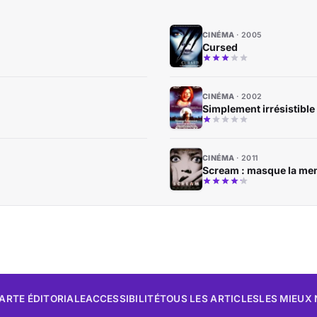
CINÉMA
2005
Cursed
CINÉMA
2002
Simplement irrésistible
CINÉMA
2011
Scream : masque la me
ARTE ÉDITORIALE
ACCESSIBILITÉ
TOUS LES ARTICLES
LES MIEUX