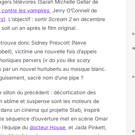
gers télévores (Sarah Michelle Gellar de
 contre les vampires
, Jerry O’Connell de
rs
). L’objectif : sortir
Scream 2
en décembre
 soit un an après le film original.
D
etrouve donc Sidney Prescott (Neve
M
ell), victime une nouvelle fois d’appels
honiques pervers (
« do you like scary
 par un nouvel hurluberlu au masque blanc.
éguisement, sacré nom d’une pipe ?
P
le sillon du précédent : décortication des
en abîme et suspense sont les moteurs de
e dans un cinéma qui projette Stab, inspiré
tte séquence d’ouverture met en scène Omar
e l’équipe du
docteur House
, et Jada Pinkett,
R