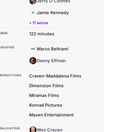
Jerry O'Connell
JO
Jamie Kennedy
JK
+ 17 autres
URÉE
122 minutes
USIQUES
Marco Beltrami
MB
Danny Elfman
DE
RODUCTIONS
Craven-Maddalena Films
Dimension Films
Miramax Films
Konrad Pictures
Maven Entertainment
ÉALISATEUR
Wes Craven
WC