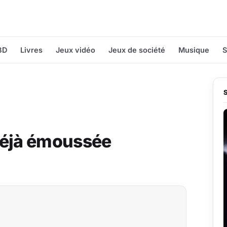
BD
Livres
Jeux vidéo
Jeux de société
Musique
S
déjà émoussée