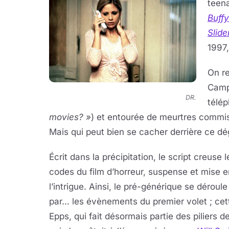
teena
Buffy
Slide
1997,
On r
Campb
DR.
télép
movies? »
) et entourée de meurtres commis
Mais qui peut bien se cacher derrière ce d
Écrit dans la précipitation, le script creuse 
codes du film d’horreur, suspense et mise 
l’intrigue. Ainsi, le pré-générique se déroul
par… les évènements du premier volet ; ce
Epps, qui fait désormais partie des piliers d