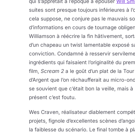
qui s’apprêtait à l’époque à épouser
Will Sm
suites sont presque toujours inférieures à l’
cela suppose, ne conjure pas le mauvais sor
d’informations en cours de tournage obligen
Williamson à réécrire la fin hâtivement, sor
d’un chapeau un twist lamentable exposé s
conviction. Condamné à resservir servileme
ingrédients qui faisaient l’originalité du prem
film,
Scream 2
a le goût d’un plat de la Tour
d’Argent que l’on réchaufferait au micro-ond
se souvient que c’était bon la veille, mais à
présent c’est foutu.
Wes Craven, réalisateur diablement compét
projets, fignole d’excellentes scènes d’ango
la faiblesse du scénario. Le final tombe à pl