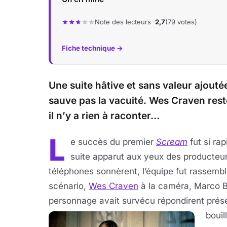
Note des lecteurs ·
2,7
(79 votes)
Fiche technique →
Une suite hâtive et sans valeur ajouté
sauve pas la vacuité. Wes Craven res
il n’y a rien à raconter…
L
e succès du premier
Scream
fut si rap
suite apparut aux yeux des producte
téléphones sonnèrent, l’équipe fut rassembl
scénario,
Wes Craven
à la caméra, Marco Be
personnage avait survécu répondirent prése
bouil