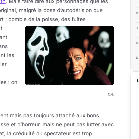
ith
. Mais faire dire aux personnages que les
original, malgré la dose d’autodérision que
S
t ; comble de la poisse, des fuites
t
T
tant
G
ans
nt les
D
ier
es : on
DR.
ent mais pas toujours attaché aux bons
isse et d’horreur, mais ne peut pas lutter avec
at, la crédulité du spectateur est trop