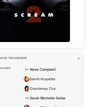
ICHE TECHNIQUE
CTEURS
Neve Campbell
NC
David Arquette
DA
Courteney Cox
CC
Sarah Michelle Gellar
SM