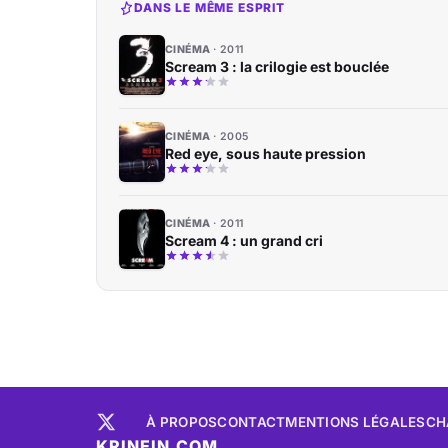
DANS LE MÊME ESPRIT
CINÉMA
2011
Scream 3 : la crilogie est bouclée
CINÉMA
2005
Red eye, sous haute pression
CINÉMA
2011
Scream 4 : un grand cri
À PROPOS
CONTACT
MENTIONS LÉGALES
CH
KRINEIN.COM