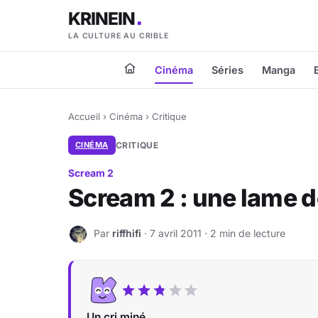
KRINEIN
LA CULTURE AU CRIBLE
Cinéma
Séries
Manga
Accueil
›
Cinéma
›
Critique
CINÉMA
CRITIQUE
Scream 2
Scream 2 : une lame 
Par
riffhifi
· 7 avril 2011 · 2 min de lecture
R
Un cri miné