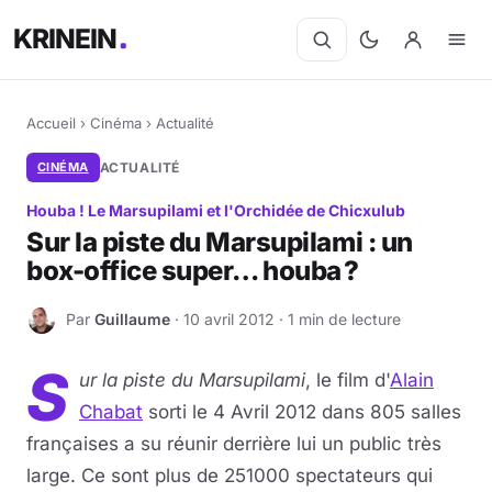
KRINEIN
Accueil
›
Cinéma
›
Actualité
CINÉMA
ACTUALITÉ
Houba ! Le Marsupilami et l'Orchidée de Chicxulub
Sur la piste du Marsupilami : un
box-office super… houba ?
Par
Guillaume
· 10 avril 2012 · 1 min de lecture
G
S
ur la piste du Marsupilami
, le film d'
Alain
Chabat
sorti le 4 Avril 2012 dans 805 salles
françaises a su réunir derrière lui un public très
large. Ce sont plus de 251000 spectateurs qui