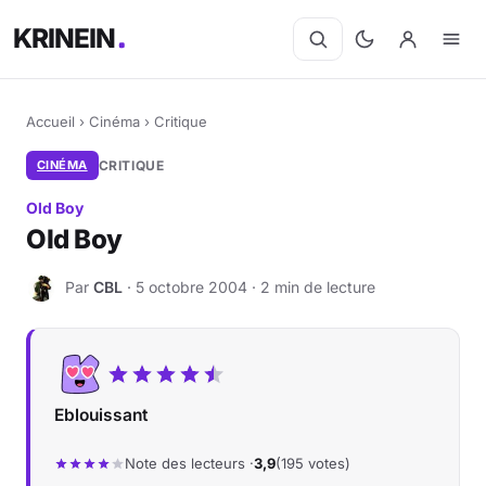
KRINEIN
Accueil
›
Cinéma
›
Critique
CINÉMA
CRITIQUE
Old Boy
Old Boy
Par
CBL
· 5 octobre 2004 · 2 min de lecture
C
Eblouissant
Note des lecteurs ·
3,9
(195 votes)