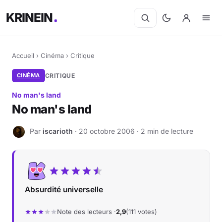
KRINEIN
Accueil
›
Cinéma
›
Critique
CINÉMA
CRITIQUE
No man's land
No man's land
Par
iscarioth
· 20 octobre 2006 · 2 min de lecture
I
Absurdité universelle
Note des lecteurs ·
2,9
(111 votes)