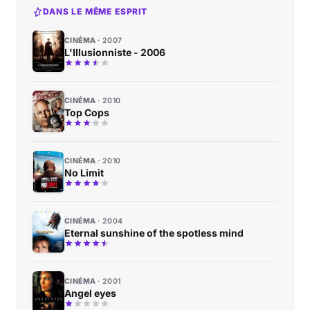
DANS LE MÊME ESPRIT
CINÉMA
2007
L'Illusionniste - 2006
CINÉMA
2010
Top Cops
CINÉMA
2010
No Limit
CINÉMA
2004
Eternal sunshine of the spotless mind
CINÉMA
2001
Angel eyes