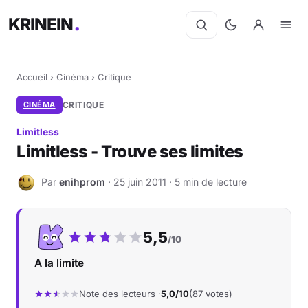
KRINEIN
Accueil
›
Cinéma
›
Critique
CINÉMA
CRITIQUE
Limitless
Limitless - Trouve ses limites
Par
enihprom
· 25 juin 2011 · 5 min de lecture
E
Notre note :
5,5
/10
A la limite
Note des lecteurs ·
5,0/10
(87 votes)