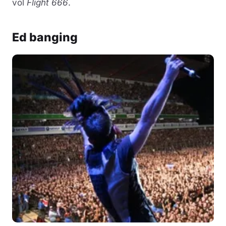
vol
Flight 666
.
Ed banging