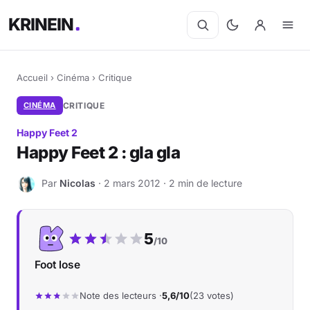
KRINEIN
Accueil
›
Cinéma
›
Critique
CINÉMA
CRITIQUE
Happy Feet 2
Happy Feet 2 : gla gla
Par
Nicolas
· 2 mars 2012 · 2 min de lecture
N
Notre note :
5
/10
Foot lose
Note des lecteurs ·
5,6/10
(23 votes)