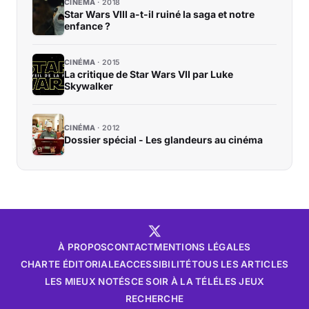
CINÉMA
2018
Star Wars VIII a-t-il ruiné la saga et notre
enfance ?
CINÉMA
2015
La critique de Star Wars VII par Luke
Skywalker
CINÉMA
2012
Dossier spécial - Les glandeurs au cinéma
À PROPOS
CONTACT
MENTIONS LÉGALES
CHARTE ÉDITORIALE
ACCESSIBILITÉ
TOUS LES ARTICLES
LES MIEUX NOTÉS
CE SOIR À LA TÉLÉ
LES JEUX
RECHERCHE