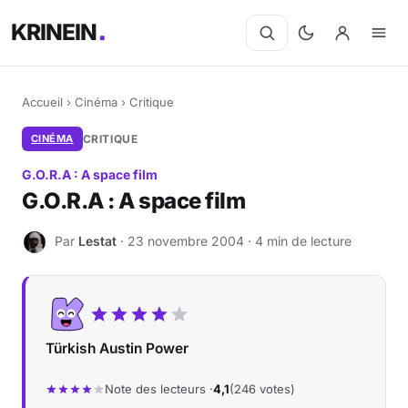
KRINEIN
Accueil
›
Cinéma
›
Critique
CINÉMA
CRITIQUE
G.O.R.A : A space film
G.O.R.A : A space film
Par
Lestat
· 23 novembre 2004 · 4 min de lecture
L
Türkish Austin Power
Note des lecteurs ·
4,1
(246 votes)