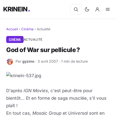
KRINEIN
Accueil
›
Cinéma
›
Actualité
Cinéma
CINÉMA
ACTUALITÉ
God of War sur pellicule ?
Séries
Par
gyzmo
· 3 avril 2007 · 1 min de lecture
G
Manga
BD
Livres
D'après
IGN Movies
, c'est peut-être pour
bientôt... Et en forme de saga musclée, s'il vous
Jeux vidéo
plaît !
En tout cas,
Mosaic Group
et
Universal
sont en
Jeux de société