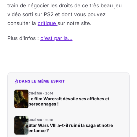
train de négocier les droits de ce très beau jeu
Musique
vidéo sorti sur PS2 et dont vous pouvez
consulter la
critique
sur notre site.
Sortir
Plus d'infos :
c'est par là...
Sciences & Tech
Forum
DANS LE MÊME ESPRIT
CINÉMA
2014
Le film Warcraft dévoile ses affiches et
personnages !
CINÉMA
2018
Star Wars VIII a-t-il ruiné la saga et notre
enfance ?