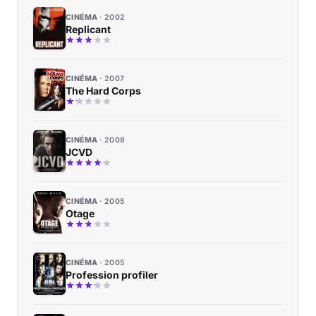
CINÉMA
2002
Replicant
CINÉMA
2007
The Hard Corps
CINÉMA
2008
JCVD
CINÉMA
2005
Otage
CINÉMA
2005
Profession profiler