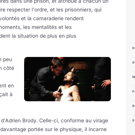
res dans une prison, et attribue à chacun un
re respecter l'ordre, et les prisonniers, qui
 volontés et la camaraderie rendent
moments, les mentalités et les
nt la situation de plus en plus
D
n peu
D
n côté
M
ent en
P
ait à
R
'Adrien Brody. Celle-ci, conforme au virage
S
 davantage portée sur le physique, il incarne