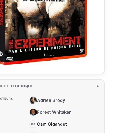
ICHE TECHNIQUE
CTEURS
Adrien Brody
AB
Forest Whitaker
FW
Cam Gigandet
CG