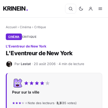
KRINEIN
Accueil
›
Cinéma
›
Critique
CINÉMA
CRITIQUE
L'Eventreur de New York
L'Eventreur de New York
Par
Lestat
· 20 août 2006 · 4 min de lecture
L
Peur sur la ville
Note des lecteurs ·
3,3
(85 votes)