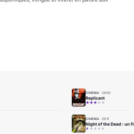
CINÉMA
2002
Replicant
CINÉMA
2011
Night of the Dead : un f