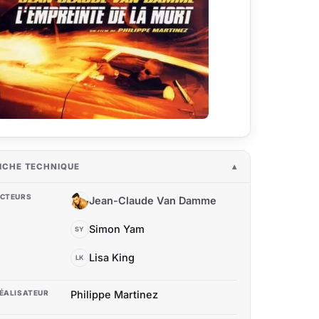
ICHE TECHNIQUE
CTEURS
Jean-Claude Van Damme
JC
Simon Yam
SY
Lisa King
LK
ÉALISATEUR
Philippe Martinez