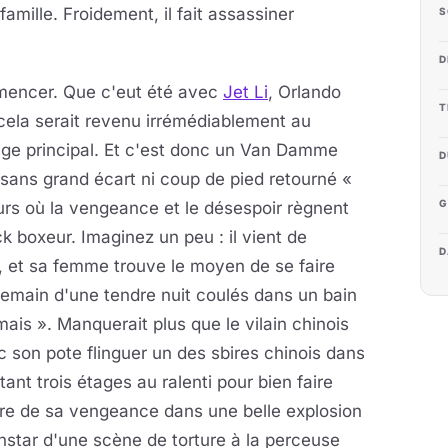
famille. Froidement, il fait assassiner
S
D
mencer. Que c'eut été avec
Jet Li
, Orlando
T
 cela serait revenu irrémédiablement au
ge principal. Et c'est donc un Van Damme
D
 sans grand écart ni coup de pied retourné «
G
urs où la vengeance et le désespoir règnent
k boxeur. Imaginez un peu : il vient de
D
, et sa femme trouve le moyen de se faire
ndemain d'une tendre nuit coulés dans un bain
ais ». Manquerait plus que le vilain chinois
c son pote flinguer un des sbires chinois dans
ant trois étages au ralenti pour bien faire
erre de sa vengeance dans une belle explosion
'instar d'une scène de torture à la perceuse