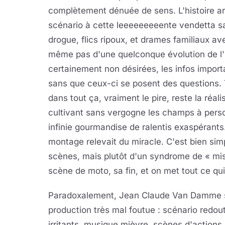
complètement dénuée de sens. L'histoire ar
scénario à cette leeeeeeeeente vendetta san
drogue, flics ripoux, et drames familiaux av
même pas d'une quelconque évolution de l'i
certainement non désirées, les infos impor
sans que ceux-ci se posent des questions. 
dans tout ça, vraiment le pire, reste la réa
cultivant sans vergogne les champs à pers
infinie gourmandise de ralentis exaspérants
montage relevait du miracle. C'est bien sim
scènes, mais plutôt d'un syndrome de « mis
scène de moto, sa fin, et on met tout ce qu
Paradoxalement, Jean Claude Van Damme se
production très mal foutue : scénario redou
irritants, musique mièvre, scènes d'actions 