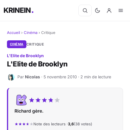
KRINEIN
Accueil
›
Cinéma
›
Critique
Cinéma
CINÉMA
CRITIQUE
L'Elite de Brooklyn
Séries
L'Elite de Brooklyn
Manga
Par
Nicolas
· 5 novembre 2010 · 2 min de lecture
N
BD
Livres
Richard gère.
Jeux vidéo
Note des lecteurs ·
3,6
(38 votes)
Jeux de société