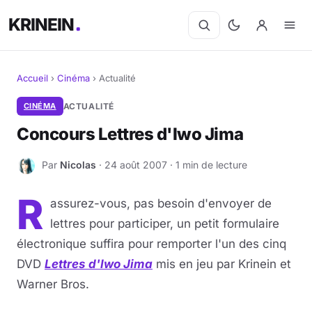
KRINEIN
Accueil
›
Cinéma
›
Actualité
Cinéma
CINÉMA
ACTUALITÉ
Concours Lettres d'Iwo Jima
Séries
Par
Nicolas
· 24 août 2007 · 1 min de lecture
N
Manga
R
assurez-vous, pas besoin d'envoyer de
BD
lettres pour participer, un petit formulaire
Livres
électronique suffira pour remporter l'un des cinq
DVD
Lettres d'Iwo Jima
mis en jeu par Krinein et
Jeux vidéo
Warner Bros.
Jeux de société