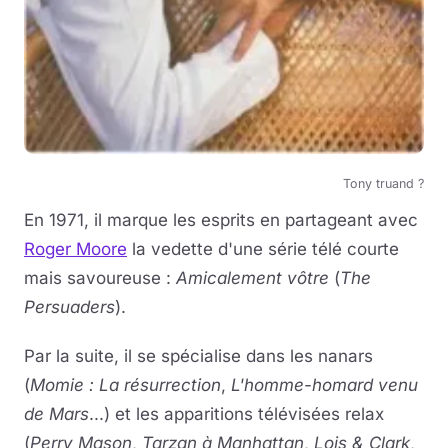
Tony truand ?
En 1971, il marque les esprits en partageant avec
Roger Moore
la vedette d'une série télé courte
mais savoureuse :
Amicalement vôtre
(
The
Persuaders
).
Par la suite, il se spécialise dans les nanars
(
Momie : La résurrection
,
L'homme-homard venu
de Mars
...) et les apparitions télévisées relax
(
Perry Mason
,
Tarzan à Manhattan
,
Lois & Clark
,