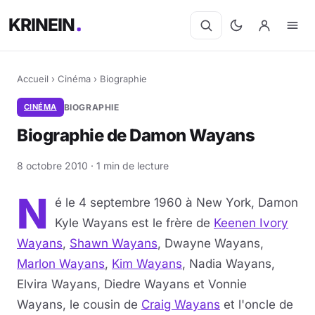
KRINEIN
Accueil
›
Cinéma
›
Biographie
CINÉMA
BIOGRAPHIE
Biographie de Damon Wayans
8 octobre 2010 · 1 min de lecture
N
é le 4 septembre 1960 à New York, Damon
Kyle Wayans est le frère de
Keenen Ivory
Wayans
,
Shawn Wayans
, Dwayne Wayans,
Marlon Wayans
,
Kim Wayans
, Nadia Wayans,
Elvira Wayans, Diedre Wayans et Vonnie
Wayans, le cousin de
Craig Wayans
et l'oncle de