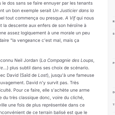
ns le dos sans se faire ennuyer par les tenants
ont un bon exemple serait
Un Justicier dans la
lequel tout commença ou presque.
A Vif
qui nous
R
nt la descente aux enfers de son héroïne à
amene assez logiquement à une morale un peu
S
idaire "la vengeance c'est mal, mais ça
 connu Neil Jordan (
La Compagnie des Loups
,
P
re
...) plus subtil dans ses choix de scénario.
avec David (Saïd de
Lost
), jusqu'à une fameuse
auvagement. David n'y survit pas. Très
culté. Pour ce faire, elle s'achète une arme
D
e du très classique donc, voire du cliché,
ville une fois de plus représentée dans ce
T
nconvénient de ce terrain balisé est que le