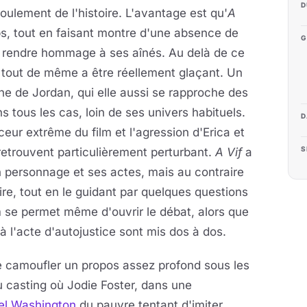
D
oulement de l'histoire. L'avantage est qu'
A
s, tout en faisant montre d'une absence de
G
 rendre hommage à ses aînés. Au delà de ce
 tout de même a être réellement glaçant. Un
ne de Jordan, qui elle aussi se rapproche des
s tous les cas, loin de ses univers habituels.
D
ur extrême du film et l'agression d'Erica et
S
etrouvent particulièrement perturbant.
A Vif
a
n personnage et ses actes, mais au contraire
aire, tout en le guidant par quelques questions
lm se permet même d'ouvrir le débat, alors que
à l'acte d'autojustice sont mis dos à dos.
e camoufler un propos assez profond sous les
u casting où Jodie Foster, dans une
el Washington
du pauvre tentant d'imiter