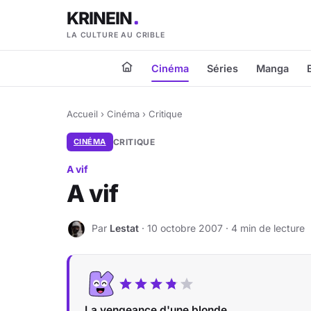
KRINEIN
LA CULTURE AU CRIBLE
Cinéma
Séries
Manga
Accueil
›
Cinéma
›
Critique
CINÉMA
CRITIQUE
A vif
A vif
Par
Lestat
· 10 octobre 2007 · 4 min de lecture
L
La vengeance d'une blonde