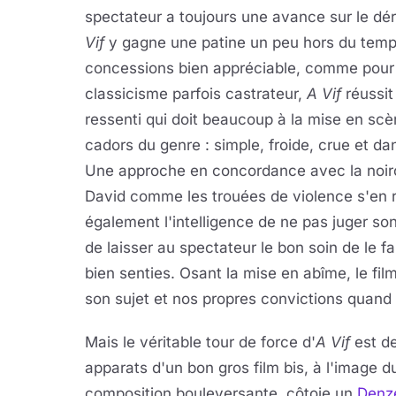
spectateur a toujours une avance sur le dér
Vif
y gagne une patine un peu hors du temp
concessions bien appréciable, comme pour
classicisme parfois castrateur,
A Vif
réussit
ressenti qui doit beaucoup à la mise en scè
cadors du genre : simple, froide, crue et dan
Une approche en concordance avec la noirce
David comme les trouées de violence s'en r
également l'intelligence de ne pas juger so
de laisser au spectateur le bon soin de le f
bien senties. Osant la mise en abîme, le fi
son sujet et nos propres convictions quand 
Mais le véritable tour de force d'
A Vif
est d
apparats d'un bon gros film bis, à l'image d
composition bouleversante, côtoie un
Denz