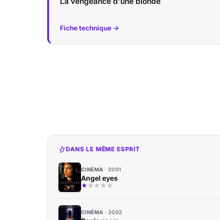
La vengeance d'une blonde
Fiche technique →
DANS LE MÊME ESPRIT
CINÉMA
2001
Angel eyes
CINÉMA
2002