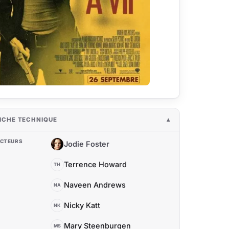
ICHE TECHNIQUE
CTEURS
Jodie Foster
JF
Terrence Howard
TH
Naveen Andrews
NA
Nicky Katt
NK
Mary Steenburgen
MS