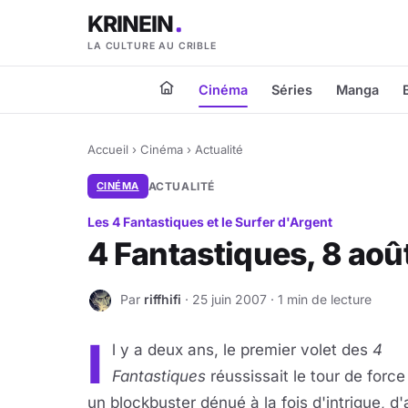
KRINEIN
LA CULTURE AU CRIBLE
Cinéma
Séries
Manga
Accueil
›
Cinéma
›
Actualité
CINÉMA
ACTUALITÉ
Les 4 Fantastiques et le Surfer d'Argent
4 Fantastiques, 8 aoû
Par
riffhifi
· 25 juin 2007 · 1 min de lecture
R
I
l y a deux ans, le premier volet des
4
Fantastiques
réussissait le tour de force
un blockbuster dénué à la fois d'intrigue, d'