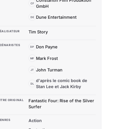
Constantin Film Produktion
CF
GmbH
Dune Entertainment
DE
ÉALISATEUR
Tim Story
CÉNARISTES
Don Payne
DP
Mark Frost
MF
John Turman
JT
d'après le comic book de
DL
Stan Lee et Jack Kirby
ITRE ORIGINAL
Fantastic Four: Rise of the Silver
Surfer
ENRES
Action