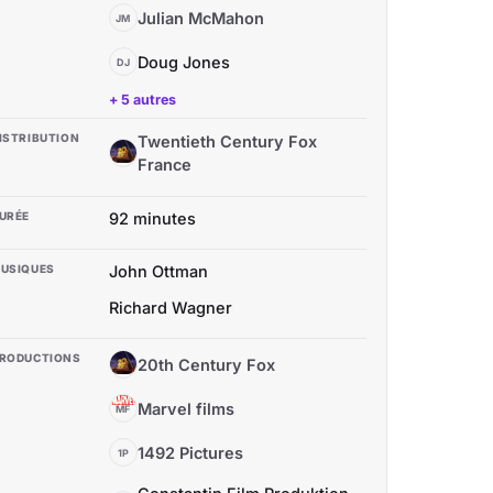
Julian McMahon
JM
Doug Jones
DJ
+ 5 autres
ISTRIBUTION
Twentieth Century Fox
TC
France
URÉE
92 minutes
USIQUES
John Ottman
Richard Wagner
RODUCTIONS
20th Century Fox
2C
Marvel films
MF
1492 Pictures
1P