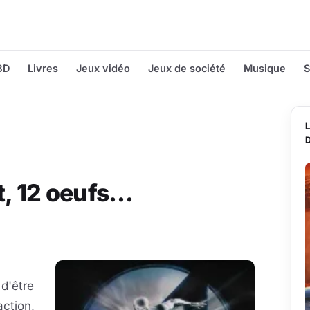
BD
Livres
Jeux vidéo
Jeux de société
Musique
S
t, 12 oeufs…
 d'être
action,