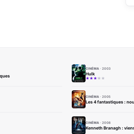
CINÉMA
2003
Hulk
âques
CINÉMA
2005
Les 4 fantastiques : n
CINÉMA
2008
Kenneth Branagh : vien