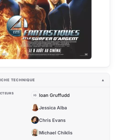
ICHE TECHNIQUE
CTEURS
Ioan Gruffudd
IG
Jessica Alba
JA
Chris Evans
CE
Michael Chiklis
MC