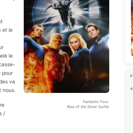
st
 et le
ur
elé le
casse-
e pour
F
des va
A
z nous.
Fantastic Four:
me
Rise of the Silver Surfer
s /